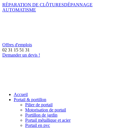
RÉPARATION DE CLÔTURES
DÉPANNAGE
AUTOMATISME
Offres d'emplois
02 31 15 51 31
Demander un devis !
Accueil
Portail & portillon
Pilier de portail
Motorisation de portail
Portillon de jardin
Portail métallique et acier
Portail en pvc