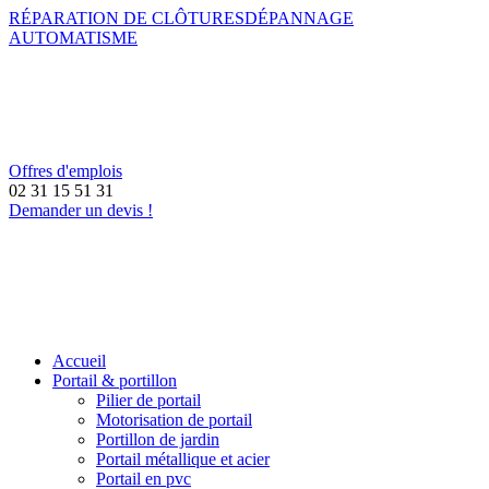
RÉPARATION DE CLÔTURES
DÉPANNAGE
AUTOMATISME
Offres d'emplois
02 31 15 51 31
Demander un devis !
Accueil
Portail & portillon
Pilier de portail
Motorisation de portail
Portillon de jardin
Portail métallique et acier
Portail en pvc