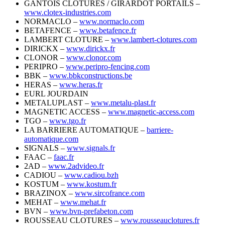
GANTOIS CLOTURES / GIRARDOT PORTAILS –
www.clotex-industries.com
NORMACLO –
www.normaclo.com
BETAFENCE –
www.betafence.fr
LAMBERT CLOTURE –
www.lambert-clotures.com
DIRICKX –
www.dirickx.fr
CLONOR –
www.clonor.com
PERIPRO –
www.peripro-fencing.com
BBK –
www.bbkconstructions.be
HERAS –
www.heras.fr
EURL JOURDAIN
METALUPLAST –
www.metalu-plast.fr
MAGNETIC ACCESS –
www.magnetic-access.com
TGO –
www.tgo.fr
LA BARRIERE AUTOMATIQUE –
barriere-
automatique.com
SIGNALS –
www.signals.fr
FAAC –
faac.fr
2AD –
www.2advideo.fr
CADIOU –
www.cadiou.bzh
KOSTUM –
www.kostum.fr
BRAZINOX –
www.sircofrance.com
MEHAT –
www.mehat.fr
BVN –
www.bvn-prefabeton.com
ROUSSEAU CLOTURES –
www.rousseauclotures.fr