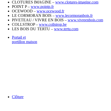
CLOTURES IMAGINE –
www.clotures-imagine.com
POINT P –
www.pointp.fr
OCEWOOD –
www.ocewood.fr
LE CORMORAN BOIS –
www.lecormoranbois.fr
PIVETEAU / VIVRE EN BOIS –
www.vivreenbois.com
COLLSTROP –
www.collstrop.be
LES BOIS DU TERTU –
www.tertu.com
Portail et
portillon maison
Clôture