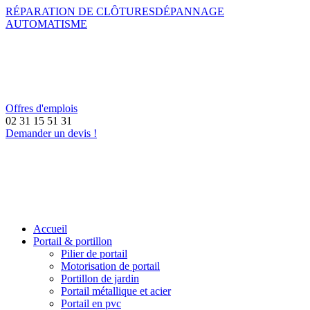
RÉPARATION DE CLÔTURES
DÉPANNAGE
AUTOMATISME
Offres d'emplois
02 31 15 51 31
Demander un devis !
Accueil
Portail & portillon
Pilier de portail
Motorisation de portail
Portillon de jardin
Portail métallique et acier
Portail en pvc