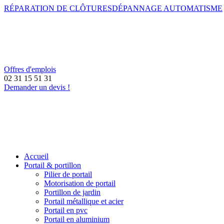
RÉPARATION DE CLÔTURES
DÉPANNAGE AUTOMATISME
Offres d'emplois
02 31 15 51 31
Demander un devis !
Accueil
Portail & portillon
Pilier de portail
Motorisation de portail
Portillon de jardin
Portail métallique et acier
Portail en pvc
Portail en aluminium