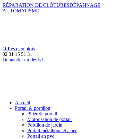
RÉPARATION DE CLÔTURES
DÉPANNAGE
AUTOMATISME
Offres d'emplois
02 31 15 51 31
Demander un devis !
Accueil
Portail & portillon
Pilier de portail
Motorisation de portail
Portillon de jardin
Portail métallique et acier
Portail en pvc