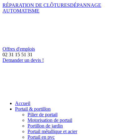
RÉPARATION DE CLÔTURES
DÉPANNAGE
AUTOMATISME
Offres d'emplois
02 31 15 51 31
Demander un devis !
Accueil
Portail & portillon
Pilier de portail
Motorisation de portail
Portillon de jardin
Portail métallique et acier
Portail en pvc