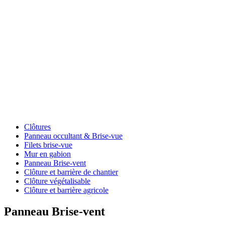
clôture
|
Panneau
Brise-
vent
Clôtures
Panneau occultant & Brise-vue
Filets brise-vue
Mur en gabion
Panneau Brise-vent
Clôture et barrière de chantier
Clôture végétalisable
Clôture et barrière agricole
Panneau Brise-vent