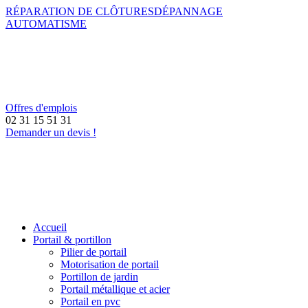
RÉPARATION DE CLÔTURES
DÉPANNAGE
AUTOMATISME
Offres d'emplois
02 31 15 51 31
Demander un devis !
Accueil
Portail & portillon
Pilier de portail
Motorisation de portail
Portillon de jardin
Portail métallique et acier
Portail en pvc