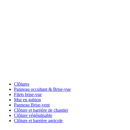
clôture
| Latte
d’occultation
pour
grillage
rigide
Clôtures
Panneau occultant & Brise-vue
Filets brise-vue
Mur en gabion
Panneau Brise-vent
Clôture et barrière de chantier
Clôture végétalisable
Clôture et barrière agricole