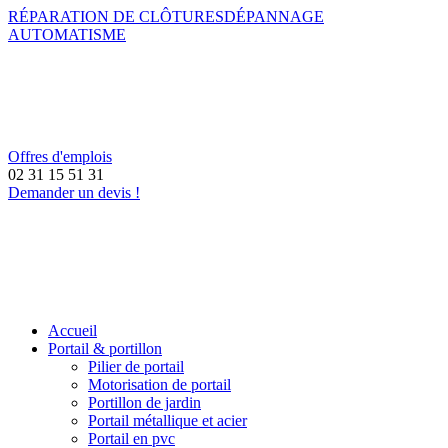
RÉPARATION DE CLÔTURES
DÉPANNAGE
AUTOMATISME
Offres d'emplois
02 31 15 51 31
Demander un devis !
Accueil
Portail & portillon
Pilier de portail
Motorisation de portail
Portillon de jardin
Portail métallique et acier
Portail en pvc