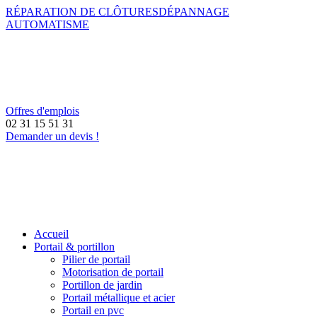
RÉPARATION DE CLÔTURES
DÉPANNAGE
AUTOMATISME
Offres d'emplois
02 31 15 51 31
Demander un devis !
Accueil
Portail & portillon
Pilier de portail
Motorisation de portail
Portillon de jardin
Portail métallique et acier
Portail en pvc